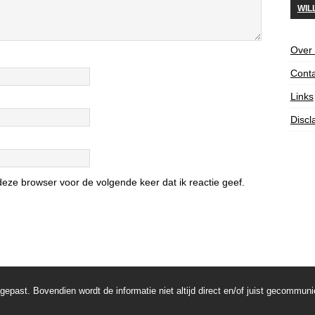
WIL
Over
Conta
Links
Discl
eze browser voor de volgende keer dat ik reactie geef.
ast. Bovendien wordt de informatie niet altijd direct en/of juist gecommuni