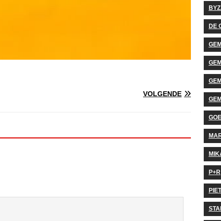
BYZ
DE 
GEM
GEM
GEM
VOLGENDE
GEM
GO
MA
MIK
P+R
PIE
STA