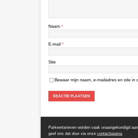
Naam
*
E-mail
*
Site
Bewaar mijn naam, e-mailadres en site in d
Parkeertarieven worden vaak onaangekondigd aangep
geef ons dat door via onze
contactpagina
.