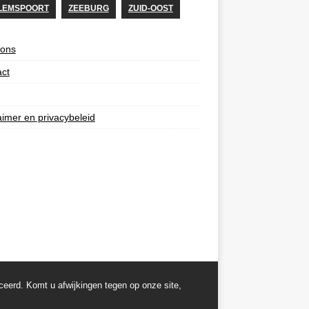
LEMSPOORT
ZEEBURG
ZUID-OOST
 ons
ct
aimer en privacybeleid
ceerd. Komt u afwijkingen tegen op onze site,