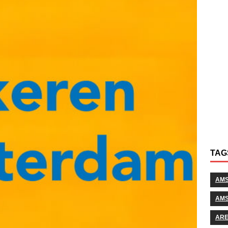
TAG
AM
AMS
AR