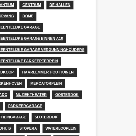
ANTIUM
CENTRUM
DE HALLEN
OPVANG
DOME
EENTELIJKE GARAGE
EENTELIJKE GARAGE BINNEN A10
EENTELIJKE GARAGE VERGUNNINGHOUDERS
EENTELIJKE PARKEERTERREIN
EDKOOP
HAARLEMMER HOUTTUINEN
RKENHOVEN
MERCATORPLEIN
ADO
MUZIEKTHEATER
OOSTERDOK
PARKEERGARAGE
T HEINGARAGE
SLOTERDIJK
DHUIS
STOPERA
WATERLOOPLEIN