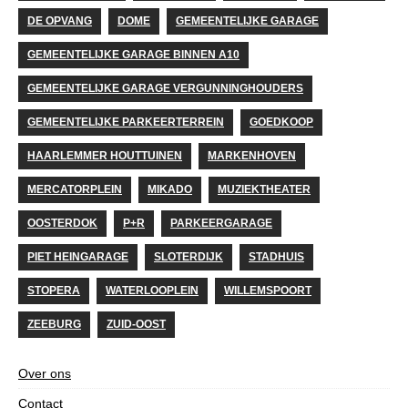
DE OPVANG
DOME
GEMEENTELIJKE GARAGE
GEMEENTELIJKE GARAGE BINNEN A10
GEMEENTELIJKE GARAGE VERGUNNINGHOUDERS
GEMEENTELIJKE PARKEERTERREIN
GOEDKOOP
HAARLEMMER HOUTTUINEN
MARKENHOVEN
MERCATORPLEIN
MIKADO
MUZIEKTHEATER
OOSTERDOK
P+R
PARKEERGARAGE
PIET HEINGARAGE
SLOTERDIJK
STADHUIS
STOPERA
WATERLOOPLEIN
WILLEMSPOORT
ZEEBURG
ZUID-OOST
Over ons
Contact