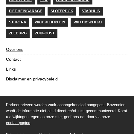
PIET HEINGARAGE
SLOTERDIJK
STADHUIS
STOPERA
WATERLOOPLEIN
WILLEMSPOORT
ZEEBURG
ZUID-OOST
Over ons
Contact
Links
Disclaimer en privacybeleid
Parkeertarieven worden vaak onaangekondigd aangepast. Bovendien
wordt de informatie niet altijd direct en/of juist gecommuniceerd. Komt
u afwijkingen tegen op onze site, geef ons dat door via onze
contactpagina
.