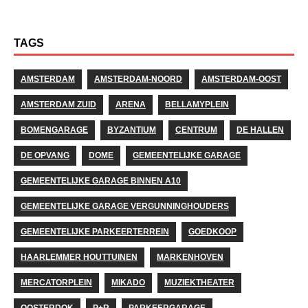
TAGS
AMSTERDAM
AMSTERDAM-NOORD
AMSTERDAM-OOST
AMSTERDAM ZUID
ARENA
BELLAMYPLEIN
BOMENGARAGE
BYZANTIUM
CENTRUM
DE HALLEN
DE OPVANG
DOME
GEMEENTELIJKE GARAGE
GEMEENTELIJKE GARAGE BINNEN A10
GEMEENTELIJKE GARAGE VERGUNNINGHOUDERS
GEMEENTELIJKE PARKEERTERREIN
GOEDKOOP
HAARLEMMER HOUTTUINEN
MARKENHOVEN
MERCATORPLEIN
MIKADO
MUZIEKTHEATER
OOSTERDOK
P+R
PARKEERGARAGE