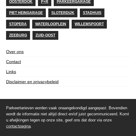
OOSTERDOK
P+R
PARKEERGARAGE
PIET HEINGARAGE
SLOTERDIJK
STADHUIS
STOPERA
WATERLOOPLEIN
WILLEMSPOORT
ZEEBURG
ZUID-OOST
Over ons
Contact
Links
Disclaimer en privacybeleid
Parkeertarieven worden vaak onaangekondigd aangepast. Bovendien
wordt de informatie niet altijd direct en/of juist gecommuniceerd. Komt
u afwijkingen tegen op onze site, geef ons dat door via onze
contactpagina
.