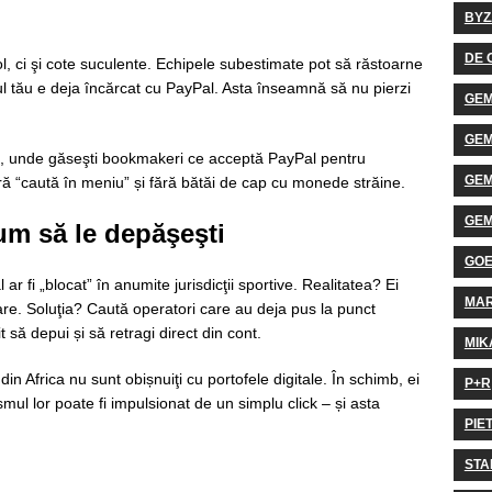
BYZ
DE 
, ci şi cote suculente. Echipele subestimate pot să răstoarne
oliul tău e deja încărcat cu PayPal. Asta înseamnă să nu pierzi
GEM
GEM
, unde găseşti bookmakeri ce acceptă PayPal pentru
GEM
ă “caută în meniu” și fără bătăi de cap cu monede străine.
GEM
cum să le depăşeşti
GO
ar fi „blocat” în anumite jurisdicţii sportive. Realitatea? Ei
MA
rare. Soluţia? Caută operatori care au deja pus la punct
 să depui și să retragi direct din cont.
MIK
 din Africa nu sunt obișnuiţi cu portofele digitale. În schimb, ei
P+R
ul lor poate fi impulsionat de un simplu click – și asta
PIE
STA