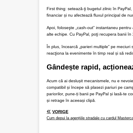
First thing: setează‑ţi bugetul zilnic în PayPal
financiar și nu afectează fluxul principal de n
Apoi, foloseşte „cash‑out” instantaneu pentru a
alte echipe. Cu PayPal, poţi recupera banii în 
În plus, încearcă „parieri multiple” pe meciuri 
reacţiona la evenimente în timp real și să redist
Gândește rapid, acționea
Acum că ai deslușit mecanismele, nu e nevoie d
compatibil și începe să plasezi pariuri pe camp
pariorilor, pune-ți banii pe PayPal și lasă‑te c
și retrage în aceeași clipă.
VORIGE
Cum depui la agențiile stradale cu cardul Masterc