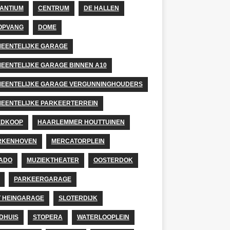
ANTIUM
CENTRUM
DE HALLEN
OPVANG
DOME
EENTELIJKE GARAGE
EENTELIJKE GARAGE BINNEN A10
EENTELIJKE GARAGE VERGUNNINGHOUDERS
EENTELIJKE PARKEERTERREIN
EDKOOP
HAARLEMMER HOUTTUINEN
RKENHOVEN
MERCATORPLEIN
ADO
MUZIEKTHEATER
OOSTERDOK
PARKEERGARAGE
T HEINGARAGE
SLOTERDIJK
DHUIS
STOPERA
WATERLOOPLEIN