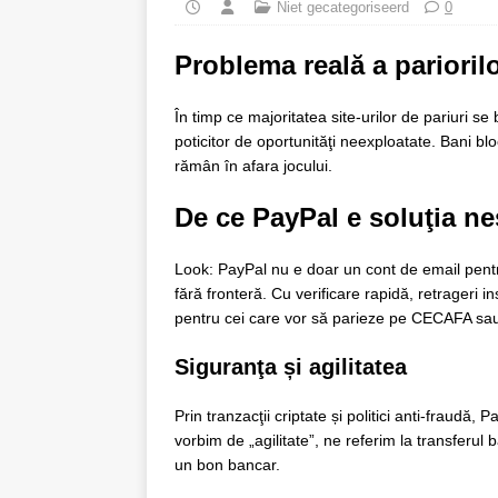
Niet gecategoriseerd
0
Problema reală a parioril
În timp ce majoritatea site‑urilor de pariuri s
poticitor de oportunităţi neexploatate. Bani blo
rămân în afara jocului.
De ce PayPal e soluţia ne
Look: PayPal nu e doar un cont de email pentr
fără fronteră. Cu verificare rapidă, retrageri
pentru cei care vor să parieze pe CECAFA sau
Siguranţa și agilitatea
Prin tranzacţii criptate și politici anti‑fraudă
vorbim de „agilitate”, ne referim la transferul 
un bon bancar.