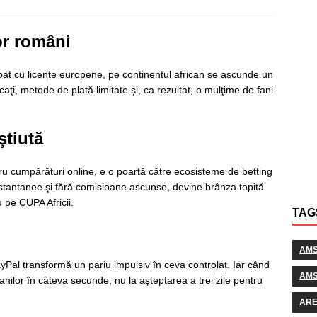
or români
e bat cu licențe europene, pe continentul african se ascunde un
caţi, metode de plată limitate și, ca rezultat, o mulţime de fani
ştiută
u cumpărături online, e o poartă către ecosisteme de betting
 instantanee şi fără comisioane ascunse, devine brânza topită
 pe CUPA Africii.
TAG
AM
, PayPal transformă un pariu impulsiv în ceva controlat. Iar când
AMS
banilor în câteva secunde, nu la așteptarea a trei zile pentru
AR