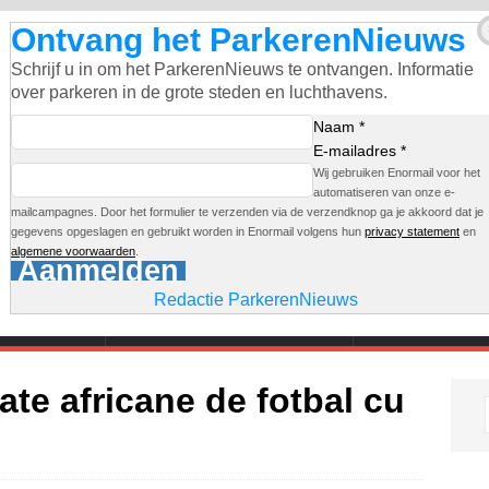
Ontvang het ParkerenNieuws
Schrijf u in om het ParkerenNieuws te ontvangen. Informatie
over parkeren in de grote steden en luchthavens.
Naam *
E-mailadres *
Wij gebruiken Enormail voor het
automatiseren van onze e-
mailcampagnes. Door het formulier te verzenden via de verzendknop ga je akkoord dat je
gegevens opgeslagen en gebruikt worden in Enormail volgens hun
privacy statement
en
algemene voorwaarden
.
Aanmelden
Redactie ParkerenNieuws
AMSTERDAM
GEM. PARKEERTERREINEN
PART. GARAG
ate africane de fotbal cu