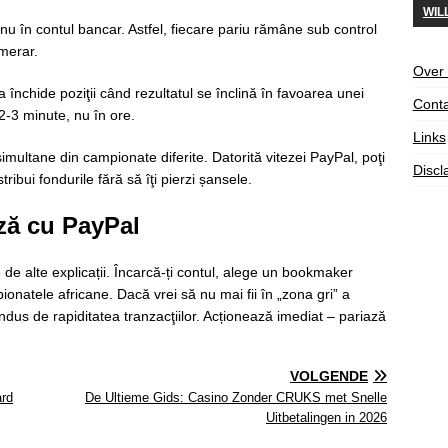
WIL
, nu în contul bancar. Astfel, fiecare pariu rămâne sub control
umerar.
Over
 închide poziţii când rezultatul se înclină în favoarea unei
Conta
2‑3 minute, nu în ore.
Links
simultane din campionate diferite. Datorită vitezei PayPal, poţi
Discl
ribui fondurile fără să îţi pierzi șansele.
ză cu PayPal
e alte explicații. Încarcă-ți contul, alege un bookmaker
ionatele africane. Dacă vrei să nu mai fii în „zona gri” a
ondus de rapiditatea tranzacţiilor. Acționează imediat – pariază
VOLGENDE
ard
De Ultieme Gids: Casino Zonder CRUKS met Snelle
Uitbetalingen in 2026