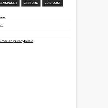
LEMSPOORT
ZEEBURG
ZUID-OOST
 ons
ct
aimer en privacybeleid