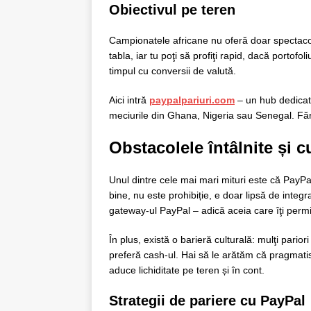
Obiectivul pe teren
Campionatele africane nu oferă doar spectacol
tabla, iar tu poţi să profiţi rapid, dacă portof
timpul cu conversii de valută.
Aici intră
paypalpariuri.com
– un hub dedicat
meciurile din Ghana, Nigeria sau Senegal. Făr
Obstacolele întâlnite și 
Unul dintre cele mai mari mituri este că PayPal 
bine, nu este prohibiție, e doar lipsă de integ
gateway‑ul PayPal – adică aceia care îţi permit
În plus, există o barieră culturală: mulţi pariori
preferă cash‑ul. Hai să le arătăm că pragmatism
aduce lichiditate pe teren și în cont.
Strategii de pariere cu PayPal