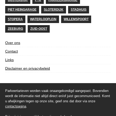
OOSTERDOK
P+R
PARKEERGARAGE
PIET HEINGARAGE
SLOTERDIJK
STADHUIS
STOPERA
WATERLOOPLEIN
WILLEMSPOORT
ZEEBURG
ZUID-OOST
Over ons
Contact
Links
Disclaimer en privacybeleid
Parkeertarieven worden vaak onaangekondigd aangepast. Bovendien
wordt de informatie niet altijd direct en/of juist gecommuniceerd. Komt
u afwijkingen tegen op onze site, geef ons dat door via onze
contactpagina
.