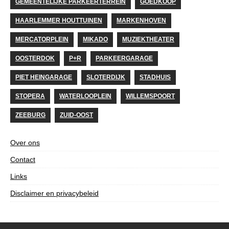
GEMEENTELIJKE PARKEERTERREIN
GOEDKOOP
HAARLEMMER HOUTTUINEN
MARKENHOVEN
MERCATORPLEIN
MIKADO
MUZIEKTHEATER
OOSTERDOK
P+R
PARKEERGARAGE
PIET HEINGARAGE
SLOTERDIJK
STADHUIS
STOPERA
WATERLOOPLEIN
WILLEMSPOORT
ZEEBURG
ZUID-OOST
Over ons
Contact
Links
Disclaimer en privacybeleid