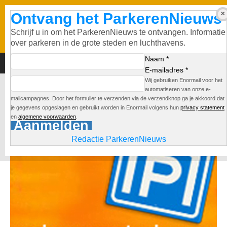
Ontvang het ParkerenNieuws
Schrijf u in om het ParkerenNieuws te ontvangen. Informatie
over parkeren in de grote steden en luchthavens.
Naam *
E-mailadres *
Wij gebruiken Enormail voor het
Parkeergarage Nieuwendijk
automatiseren van onze e-
mailcampagnes. Door het formulier te verzenden via de verzendknop ga je akkoord dat
je gegevens opgeslagen en gebruikt worden in Enormail volgens hun
privacy statement
Redactie
en
algemene voorwaarden
.
Aanmelden
Redactie ParkerenNieuws