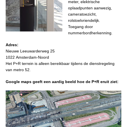
meter, elektrische
oplaadpunten aanwezig,
cameratoezicht,
rolstoelvriendelijk.
Toegang door
nummerbordherkenning.
Adres:
Nieuwe Leeuwarderweg 25
1022 Amsterdam-Noord
Het P+R terrein is alleen bereikbaar tijdens de dienstregeling
van metro 52.
Google maps geeft een aardig beeld hoe de P+R eruit ziet: