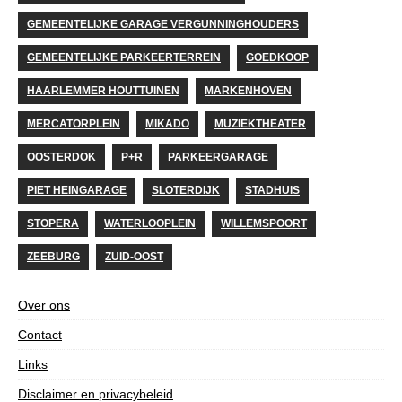
GEMEENTELIJKE GARAGE VERGUNNINGHOUDERS
GEMEENTELIJKE PARKEERTERREIN
GOEDKOOP
HAARLEMMER HOUTTUINEN
MARKENHOVEN
MERCATORPLEIN
MIKADO
MUZIEKTHEATER
OOSTERDOK
P+R
PARKEERGARAGE
PIET HEINGARAGE
SLOTERDIJK
STADHUIS
STOPERA
WATERLOOPLEIN
WILLEMSPOORT
ZEEBURG
ZUID-OOST
Over ons
Contact
Links
Disclaimer en privacybeleid