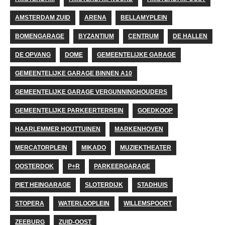
AMSTERDAM ZUID
ARENA
BELLAMYPLEIN
BOMENGARAGE
BYZANTIUM
CENTRUM
DE HALLEN
DE OPVANG
DOME
GEMEENTELIJKE GARAGE
GEMEENTELIJKE GARAGE BINNEN A10
GEMEENTELIJKE GARAGE VERGUNNINGHOUDERS
GEMEENTELIJKE PARKEERTERREIN
GOEDKOOP
HAARLEMMER HOUTTUINEN
MARKENHOVEN
MERCATORPLEIN
MIKADO
MUZIEKTHEATER
OOSTERDOK
P+R
PARKEERGARAGE
PIET HEINGARAGE
SLOTERDIJK
STADHUIS
STOPERA
WATERLOOPLEIN
WILLEMSPOORT
ZEEBURG
ZUID-OOST