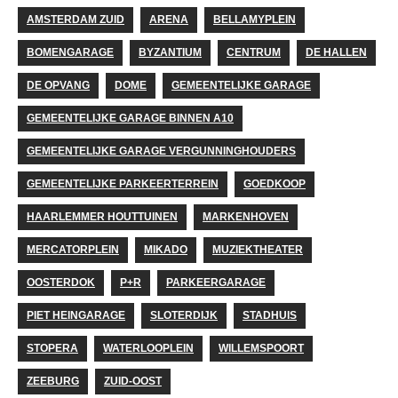
AMSTERDAM ZUID
ARENA
BELLAMYPLEIN
BOMENGARAGE
BYZANTIUM
CENTRUM
DE HALLEN
DE OPVANG
DOME
GEMEENTELIJKE GARAGE
GEMEENTELIJKE GARAGE BINNEN A10
GEMEENTELIJKE GARAGE VERGUNNINGHOUDERS
GEMEENTELIJKE PARKEERTERREIN
GOEDKOOP
HAARLEMMER HOUTTUINEN
MARKENHOVEN
MERCATORPLEIN
MIKADO
MUZIEKTHEATER
OOSTERDOK
P+R
PARKEERGARAGE
PIET HEINGARAGE
SLOTERDIJK
STADHUIS
STOPERA
WATERLOOPLEIN
WILLEMSPOORT
ZEEBURG
ZUID-OOST