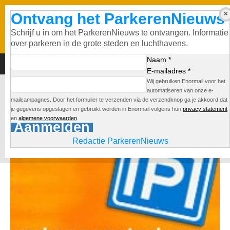
Ontvang het ParkerenNieuws
Schrijf u in om het ParkerenNieuws te ontvangen. Informatie
over parkeren in de grote steden en luchthavens.
Naam *
E-mailadres *
Wij gebruiken Enormail voor het
Garage Willemspoort
automatiseren van onze e-
mailcampagnes. Door het formulier te verzenden via de verzendknop ga je akkoord dat
je gegevens opgeslagen en gebruikt worden in Enormail volgens hun
privacy statement
Redactie
en
algemene voorwaarden
.
Aanmelden
Redactie ParkerenNieuws